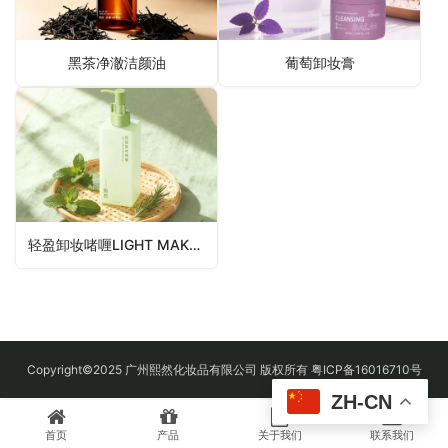
黑茶净澈洁颜油
葡萄卸妆膏
轻盈卸妆啫喱LIGHT MAKEUP REMOVE GEL
Copyright©2025 广州熙然化妆品有限公司 版权所有 粤ICP备16016710号
ZH-CN
首页
产品
关于我们
联系我们