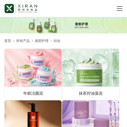
首页
所有产品
面部护理
卸妆
年糕洁颜泥
抹茶控油藻泥