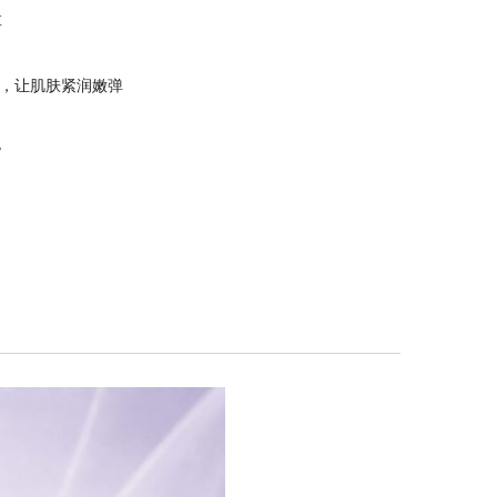
草
，让肌肤紧润嫩弹
。