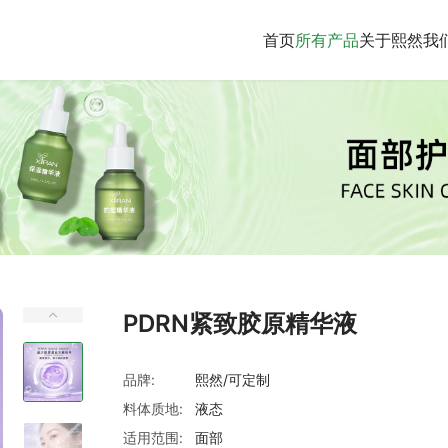
首页
所有产品
关于熙然
我
PDRN紧致胶原精华液
品牌:
熙然/可定制
料体质地:
液态
适用范围:
面部