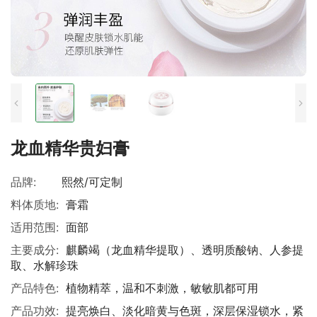
龙血精华贵妇膏
品牌:
熙然/可定制
料体质地:
膏霜
适用范围:
面部
主要成分:
麒麟竭（龙血精华提取）、透明质酸钠、人参提
取、水解珍珠
产品特色:
植物精萃，温和不刺激，敏敏肌都可用
产品功效:
提亮焕白、淡化暗黄与色斑，深层保湿锁水，紧