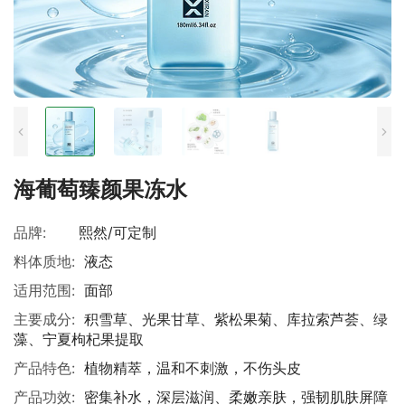
海葡萄臻颜果冻水
品牌:
熙然/可定制
料体质地:
液态
适用范围:
面部
主要成分:
积雪草、光果甘草、紫松果菊、库拉索芦荟、绿
藻、宁夏枸杞果提取
产品特色:
植物精萃，温和不刺激，不伤头皮
产品功效:
密集补水，深层滋润、柔嫩亲肤，强韧肌肤屏障