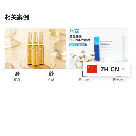
相关案例
ZH-CN
寡肽密集修护精华
DNA钠安瓶舒缓精华液
首页
产品
关于我们
联系我们
ANAIRUI-DNA钠胶原紧致抗皱油霜
维生素B5修润精华液