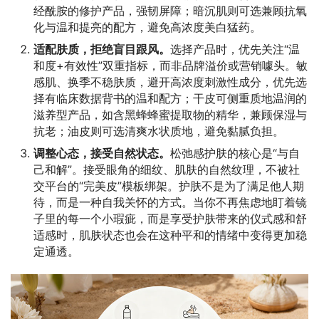
经酰胺的修护产品，强韧屏障；暗沉肌则可选兼顾抗氧
化与温和提亮的配方，避免高浓度美白猛药。
适配肤质，拒绝盲目跟风。
选择产品时，优先关注“温
和度+有效性”双重指标，而非品牌溢价或营销噱头。敏
感肌、换季不稳肤质，避开高浓度刺激性成分，优先选
择有临床数据背书的温和配方；干皮可侧重质地温润的
滋养型产品，如含黑蜂蜂蜜提取物的精华，兼顾保湿与
抗老；油皮则可选清爽水状质地，避免黏腻负担。
调整心态，接受自然状态。
松弛感护肤的核心是“与自
己和解”。接受眼角的细纹、肌肤的自然纹理，不被社
交平台的“完美皮”模板绑架。护肤不是为了满足他人期
待，而是一种自我关怀的方式。当你不再焦虑地盯着镜
子里的每一个小瑕疵，而是享受护肤带来的仪式感和舒
适感时，肌肤状态也会在这种平和的情绪中变得更加稳
定通透。