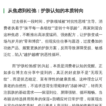
从焦虑到松弛：护肤认知的本质转向
       过去很长一段时间，护肤领域被“对抗性思维”主导。消
费者执着于“抹平每一条细纹”“逆转十年肌龄”，商家则迎合
这种焦虑，不断推出高浓度猛药、强效配方，让护肤变成一
场与岁月的“零和博弈”。但现实往往事与愿违，过度叠加的
功效产品、频繁更换的护肤方案，反而导致屏障受损、敏感
泛红，陷入“越护越糟”的恶性循环。
       而“护肤松弛感”的兴起，本质是消费者认知的觉醒。正
如多位博主在分享中提到的，真正的好皮肤不是“无瑕无
纹”，而是状态稳定、富有弹性的健康质感。这种理念认可
衰老的自然性，不追求违背生理规律的“冻龄神话”，转而关
注肌肤的基础需求——保湿到位、屏障强韧、循环顺畅。当
布丽吉特选择用简单的保湿+防晒应对日常护理，却展现出
从容自信的气质时，也让更多人意识到：护肤的终极目标不