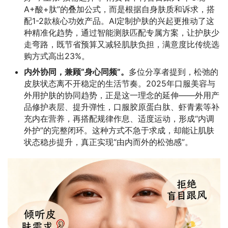
A+酸+肽”的叠加公式，而是根据自身肤质和诉求，搭
配1-2款核心功效产品。AI定制护肤的兴起更推动了这
种精准化趋势，通过智能测肤匹配专属方案，让护肤少
走弯路，既节省预算又减轻肌肤负担，满意度比传统选
购方式高出23%。
内外协同，兼顾“身心同频”。
多位分享者提到，松弛的
皮肤状态离不开稳定的生活节奏。2025年口服美容与
外用护肤的协同趋势，正是这一理念的延伸——外用产
品修护表层、提升弹性，口服胶原蛋白肽、虾青素等补
充内在营养，再搭配规律作息、适度运动，形成“内调
外护”的完整闭环。这种方式不急于求成，却能让肌肤
状态稳步提升，真正实现“由内而外的松弛感”。