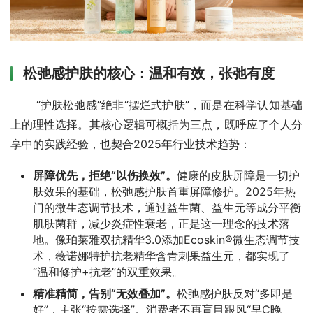
松弛感护肤的核心：温和有效，张弛有度
       “护肤松弛感”绝非“摆烂式护肤”，而是在科学认知基础
上的理性选择。其核心逻辑可概括为三点，既呼应了个人分
享中的实践经验，也契合2025年行业技术趋势：
屏障优先，拒绝“以伤换效”。
健康的皮肤屏障是一切护
肤效果的基础，松弛感护肤首重屏障修护。2025年热
门的微生态调节技术，通过益生菌、益生元等成分平衡
肌肤菌群，减少炎症性衰老，正是这一理念的技术落
地。像珀莱雅双抗精华3.0添加Ecoskin®微生态调节技
术，薇诺娜特护抗老精华含青刺果益生元，都实现了
“温和修护+抗老”的双重效果。
精准精简，告别“无效叠加”。
松弛感护肤反对“多即是
好”，主张“按需选择”。消费者不再盲目跟风“早C晚