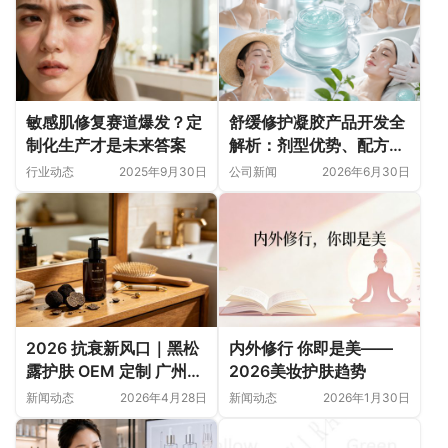
敏感肌修复赛道爆发？定
舒缓修护凝胶产品开发全
制化生产才是未来答案
解析：剂型优势、配方体
系与商业落地策略
行业动态
2025年9月30日
公司新闻
2026年6月30日
2026 抗衰新风口｜黑松
内外修行 你即是美——
露护肤 OEM 定制 广州化
2026美妆护肤趋势
妆品工厂技术破局高端成
新闻动态
2026年4月28日
新闻动态
2026年1月30日
分