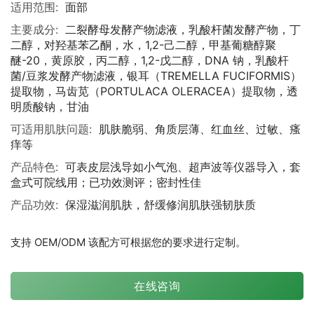
适用范围:
面部
主要成分:
二裂酵母发酵产物滤液，乳酸杆菌发酵产物，丁
二醇，对羟基苯乙酮，水，1,2-己二醇，甲基葡糖醇聚
醚-20，黄原胶，丙二醇，1,2-戊二醇，DNA 钠，乳酸杆
菌/豆浆发酵产物滤液，银耳（TREMELLA FUCIFORMIS）
提取物，马齿苋（PORTULACA OLERACEA）提取物，透
明质酸钠，甘油
可适用肌肤问题:
肌肤脆弱、角质层薄、红血丝、过敏、瘙
痒等
产品特色:
可表皮层浅导如小气泡、超声波等仪器导入，套
盒式可院线用；已功效测评；密封性佳
产品功效:
保湿滋润肌肤，舒缓修润肌肤强韧肤质
支持 OEM/ODM 该配方可根据您的要求进行定制。
在线咨询