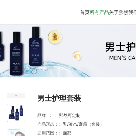
首页
所有产品
关于熙然
我
男士护理套装
品牌：:
熙然可定制
产品形态：:
乳/液态/膏霜（套装）
适用范围：:
面部